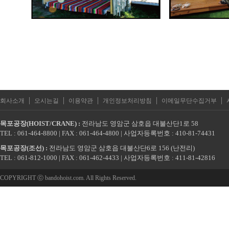
|
|
|
|
|
회사소개
오시는길
이용약관
개인정보처리방침
이메일무단수집거부
목포공장(HOIST/CRANE) :
전라남도 영암군 삼호읍 대불산단1로 58
TEL : 061-464-8800 | FAX : 061-464-4800 | 사업자등록번호 : 410-81-74431
목포공장(조선) :
전라남도 영암군 삼호읍 대불산단6로 156 (난전리)
TEL : 061-812-1000 | FAX : 061-462-4433 | 사업자등록번호 : 411-81-42816
COPYRIGHT ⓒ bandohoist.com. All Rights Reserved.