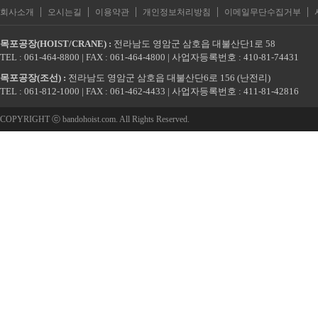
|
|
|
|
|
회사소개
오시는길
이용약관
개인정보처리방침
이메일무단수집거부
목포공장(HOIST/CRANE) :
전라남도 영암군 삼호읍 대불산단1로 58
TEL : 061-464-8800 | FAX : 061-464-4800 | 사업자등록번호 : 410-81-74431
목포공장(조선) :
전라남도 영암군 삼호읍 대불산단6로 156 (난전리)
TEL : 061-812-1000 | FAX : 061-462-4433 | 사업자등록번호 : 411-81-42816
COPYRIGHT ⓒ bandohoist.com. All Rights Reserved.