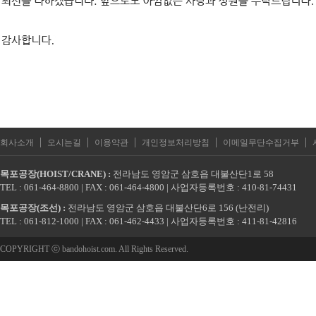
|
|
|
|
|
회사소개
오시는길
이용약관
개인정보처리방침
이메일무단수집거부
목포공장(HOIST/CRANE) :
전라남도 영암군 삼호읍 대불산단1로 58
TEL : 061-464-8800 | FAX : 061-464-4800 | 사업자등록번호 : 410-81-74431
목포공장(조선) :
전라남도 영암군 삼호읍 대불산단6로 156 (난전리)
TEL : 061-812-1000 | FAX : 061-462-4433 | 사업자등록번호 : 411-81-42816
COPYRIGHT ⓒ bandohoist.com. All Rights Reserved.