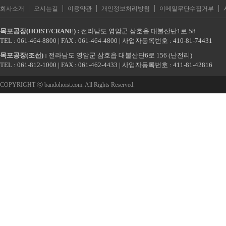
|
|
|
|
|
회사소개
오시는길
이용약관
개인정보처리방침
이메일무단수집거부
목포공장(HOIST/CRANE) :
전라남도 영암군 삼호읍 대불산단1로 58
TEL : 061-464-8800 | FAX : 061-464-4800 | 사업자등록번호 : 410-81-74431
목포공장(조선) :
전라남도 영암군 삼호읍 대불산단6로 156 (난전리)
TEL : 061-812-1000 | FAX : 061-462-4433 | 사업자등록번호 : 411-81-42816
COPYRIGHT ⓒ bandohoist.com. All Rights Reserved.