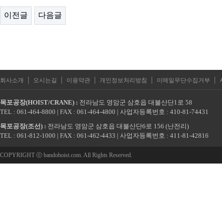
이전글
다음글
|
|
|
|
|
회사소개
오시는길
이용약관
개인정보처리방침
이메일무단수집거부
목포공장(HOIST/CRANE) :
전라남도 영암군 삼호읍 대불산단1로 58
TEL : 061-464-8800 | FAX : 061-464-4800 | 사업자등록번호 : 410-81-74431
목포공장(조선) :
전라남도 영암군 삼호읍 대불산단6로 156 (난전리)
TEL : 061-812-1000 | FAX : 061-462-4433 | 사업자등록번호 : 411-81-42816
COPYRIGHT ⓒ bandohoist.com. All Rights Reserved.