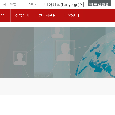
|
사이트맵
비즈메카
반도갤러리