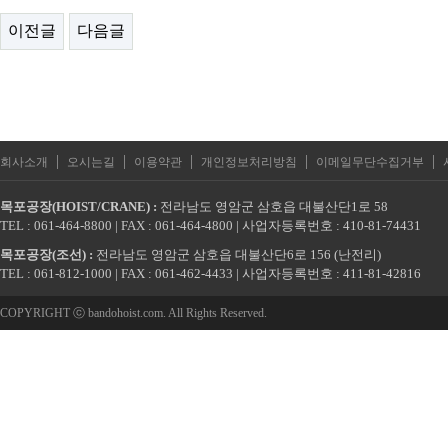
이전글
다음글
|
|
|
|
|
회사소개
오시는길
이용약관
개인정보처리방침
이메일무단수집거부
목포공장(HOIST/CRANE) :
전라남도 영암군 삼호읍 대불산단1로 58
TEL : 061-464-8800 | FAX : 061-464-4800 | 사업자등록번호 : 410-81-74431
목포공장(조선) :
전라남도 영암군 삼호읍 대불산단6로 156 (난전리)
TEL : 061-812-1000 | FAX : 061-462-4433 | 사업자등록번호 : 411-81-42816
COPYRIGHT ⓒ bandohoist.com. All Rights Reserved.