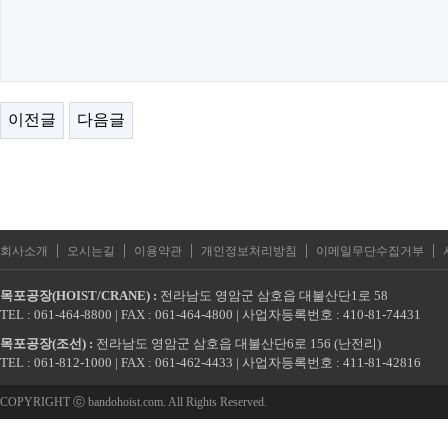
이전글
다음글
|
|
|
|
|
회사소개
오시는길
이용약관
개인정보처리방침
이메일무단수집거부
목포공장(HOIST/CRANE) :
전라남도 영암군 삼호읍 대불산단1로 58
TEL : 061-464-8800 | FAX : 061-464-4800 | 사업자등록번호 : 410-81-74431
목포공장(조선) :
전라남도 영암군 삼호읍 대불산단6로 156 (난전리)
TEL : 061-812-1000 | FAX : 061-462-4433 | 사업자등록번호 : 411-81-42816
COPYRIGHT ⓒ bandohoist.com. All Rights Reserved.