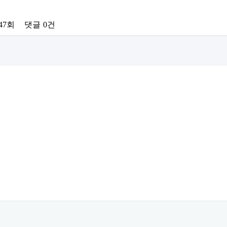
47회
댓글
0건