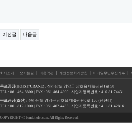
이전글
다음글
|
|
|
|
|
회사소개
오시는길
이용약관
개인정보처리방침
이메일무단수집거부
목포공장(HOIST/CRANE) :
전라남도 영암군 삼호읍 대불산단1로 58
TEL : 061-464-8800 | FAX : 061-464-4800 | 사업자등록번호 : 410-81-74431
목포공장(조선) :
전라남도 영암군 삼호읍 대불산단6로 156 (난전리)
TEL : 061-812-1000 | FAX : 061-462-4433 | 사업자등록번호 : 411-81-42816
COPYRIGHT ⓒ bandohoist.com. All Rights Reserved.