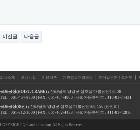
이전글
다음글
|
|
|
|
|
회사소개
오시는길
이용약관
개인정보처리방침
이메일무단수집거부
목포공장(HOIST/CRANE) :
전라남도 영암군 삼호읍 대불산단1로 58
TEL : 061-464-8800 | FAX : 061-464-4800 | 사업자등록번호 : 410-81-74431
목포공장(조선) :
전라남도 영암군 삼호읍 대불산단6로 156 (난전리)
TEL : 061-812-1000 | FAX : 061-462-4433 | 사업자등록번호 : 411-81-42816
COPYRIGHT ⓒ bandohoist.com. All Rights Reserved.