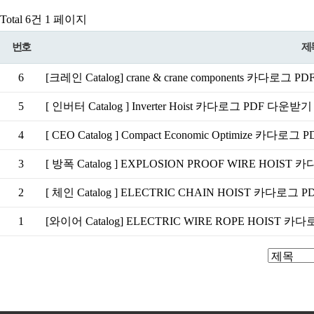
Total 6건
1 페이지
번호
제
6
[크레인 Catalog] crane & crane components 카다로그
5
[ 인버터 Catalog ] Inverter Hoist 카다로그 PDF 다운받
4
[ CEO Catalog ] Compact Economic Optimize 카다
3
[ 방폭 Catalog ] EXPLOSION PROOF WIRE HOIS
2
[ 체인 Catalog ] ELECTRIC CHAIN HOIST 카다로그
1
[와이어 Catalog] ELECTRIC WIRE ROPE HOIST 