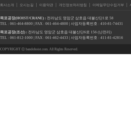
|
|
|
|
|
회사소개
오시는길
이용약관
개인정보처리방침
이메일무단수집거부
목포공장(HOIST/CRANE) :
전라남도 영암군 삼호읍 대불산단1로 58
TEL : 061-464-8800 | FAX : 061-464-4800 | 사업자등록번호 : 410-81-74431
목포공장(조선) :
전라남도 영암군 삼호읍 대불산단6로 156 (난전리)
TEL : 061-812-1000 | FAX : 061-462-4433 | 사업자등록번호 : 411-81-42816
COPYRIGHT ⓒ bandohoist.com. All Rights Reserved.