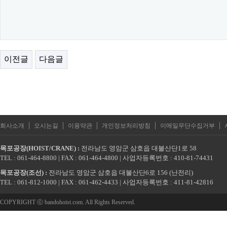
이전글
다음글
|
|
|
|
|
회사소개
오시는길
이용약관
개인정보처리방침
이메일무단수집거부
목포공장(HOIST/CRANE) :
전라남도 영암군 삼호읍 대불산단1로 58
TEL : 061-464-8800 | FAX : 061-464-4800 | 사업자등록번호 : 410-81-74431
목포공장(조선) :
전라남도 영암군 삼호읍 대불산단6로 156 (난전리)
TEL : 061-812-1000 | FAX : 061-462-4433 | 사업자등록번호 : 411-81-42816
COPYRIGHT ⓒ bandohoist.com. All Rights Reserved.