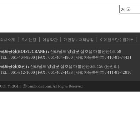
|
|
|
|
|
회사소개
오시는길
이용약관
개인정보처리방침
이메일무단수집거부
목포공장(HOIST/CRANE) :
전라남도 영암군 삼호읍 대불산단1로 58
TEL : 061-464-8800 | FAX : 061-464-4800 | 사업자등록번호 : 410-81-74431
목포공장(조선) :
전라남도 영암군 삼호읍 대불산단6로 156 (난전리)
TEL : 061-812-1000 | FAX : 061-462-4433 | 사업자등록번호 : 411-81-42816
COPYRIGHT ⓒ bandohoist.com. All Rights Reserved.