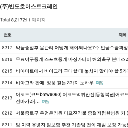
(주)반도호이스트크레인
Total 8,217건
1 페이지
번호
제목
8217
약물중절후 몸관리 어떻게 해야되나요7주 인공수술과
8216
무료야구중계 스포츠중계 마징가티비 해외축구 분데스
8215
비아마트에서 비아그라 구매할 때 놓치지 말아야 할 5
8214
비아그라 판매, 정품 찾는 3가지 노하우
어코드(코드bmw6060)|어코드먹튀안전|동행복권|어
8213
전바카라|…
8212
서울종로구 우먼온리원 미프진약물 중절저렴한병원 카
8211
암 이력 유병자 암보험 추천 기존암 전이 재발 보장 가능