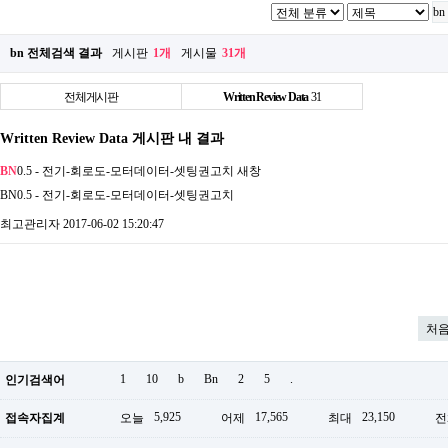
bn 전체검색 결과
게시판
1개
게시물
31개
전체게시판
Written Review Data
31
Written Review Data 게시판 내 결과
BN
0.5 - 전기-회로도-모터데이터-셋팅권고치
새창
BN0.5 - 전기-회로도-모터데이터-셋팅권고치
최고관리자
2017-06-02 15:20:47
처
1
10
b
Bn
2
5
.
인기검색어
5,925
17,565
23,150
접속자집계
오늘
어제
최대
전