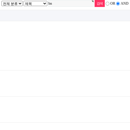
OR
AND