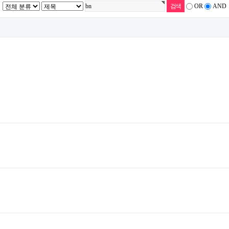
OR
AND