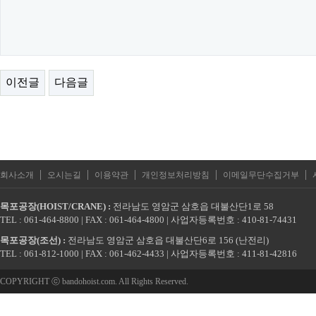
이전글
다음글
|
|
|
|
|
회사소개
오시는길
이용약관
개인정보처리방침
이메일무단수집거부
목포공장(HOIST/CRANE) :
전라남도 영암군 삼호읍 대불산단1로 58
TEL : 061-464-8800 | FAX : 061-464-4800 | 사업자등록번호 : 410-81-74431
목포공장(조선) :
전라남도 영암군 삼호읍 대불산단6로 156 (난전리)
TEL : 061-812-1000 | FAX : 061-462-4433 | 사업자등록번호 : 411-81-42816
COPYRIGHT ⓒ bandohoist.com. All Rights Reserved.