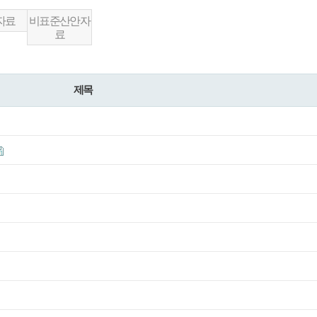
자료
비표준산안자
료
제목