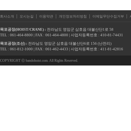
|
|
|
|
|
회사소개
오시는길
이용약관
개인정보처리방침
이메일무단수집거부
목포공장(HOIST/CRANE) :
전라남도 영암군 삼호읍 대불산단1로 58
TEL : 061-464-8800 | FAX : 061-464-4800 | 사업자등록번호 : 410-81-74431
목포공장(조선) :
전라남도 영암군 삼호읍 대불산단6로 156 (난전리)
TEL : 061-812-1000 | FAX : 061-462-4433 | 사업자등록번호 : 411-81-42816
COPYRIGHT ⓒ bandohoist.com. All Rights Reserved.