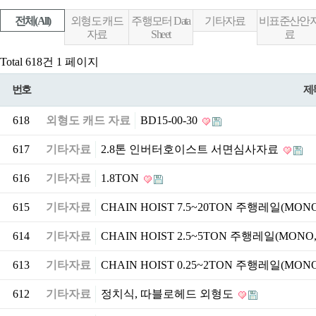
전체(All)
외형도 캐드
주행모터 Data
기타자료
비표준산안
자료
Sheet
료
Total 618건
1 페이지
번호
제
618
외형도 캐드 자료
BD15-00-30
617
기타자료
2.8톤 인버터호이스트 서면심사자료
616
기타자료
1.8TON
615
기타자료
CHAIN HOIST 7.5~20TON 주행레일(MO
614
기타자료
CHAIN HOIST 2.5~5TON 주행레일(MON
613
기타자료
CHAIN HOIST 0.25~2TON 주행레일(MO
612
기타자료
정치식, 따블로헤드 외형도