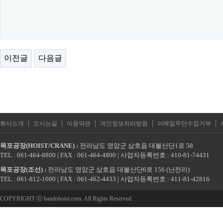
이전글
다음글
|
|
|
|
|
회사소개
오시는길
이용약관
개인정보처리방침
이메일무단수집거부
목포공장(HOIST/CRANE) :
전라남도 영암군 삼호읍 대불산단1로 58
TEL : 061-464-8800 | FAX : 061-464-4800 | 사업자등록번호 : 410-81-74431
목포공장(조선) :
전라남도 영암군 삼호읍 대불산단6로 156 (난전리)
TEL : 061-812-1000 | FAX : 061-462-4433 | 사업자등록번호 : 411-81-42816
COPYRIGHT ⓒ bandohoist.com. All Rights Reserved.