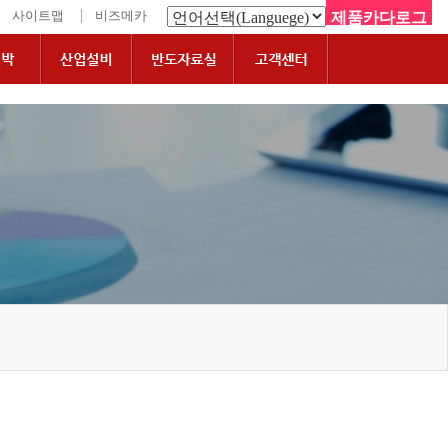
|
사이트맵
비즈메카
제품카다로그