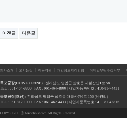
이전글
다음글
|
|
|
|
|
회사소개
오시는길
이용약관
개인정보처리방침
이메일무단수집거부
목포공장(HOIST/CRANE) :
전라남도 영암군 삼호읍 대불산단1로 58
TEL : 061-464-8800 | FAX : 061-464-4800 | 사업자등록번호 : 410-81-74431
목포공장(조선) :
전라남도 영암군 삼호읍 대불산단6로 156 (난전리)
TEL : 061-812-1000 | FAX : 061-462-4433 | 사업자등록번호 : 411-81-42816
COPYRIGHT ⓒ bandohoist.com. All Rights Reserved.