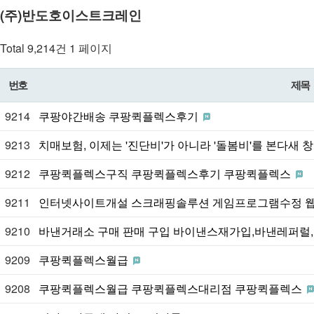
(주)반도호이스트크레인
Total 9,214건
1 페이지
번호
제목
9214
쿠팡야간배송 쿠팡퀵플렉스후기
9213
치매보험, 이제는 '진단비'가 아니라 '돌봄비'를 본다새 
9212
쿠팡퀵플렉스구직 쿠팡퀵플렉스후기 쿠팡퀵플렉스
9211
인터넷사이트개설 스크래핑솔루션 게임프로그램수정 
9210
바낸거래소 구매 판매 구입 바이낸스재가입,바낸레퍼
9209
쿠팡퀵플렉스월급
9208
쿠팡퀵플렉스월급 쿠팡퀵플렉스대리점 쿠팡퀵플렉스